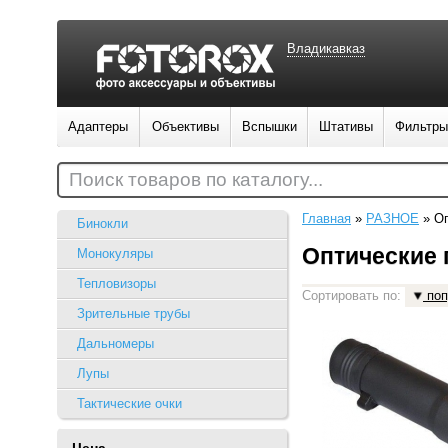
Владикавказ
Адаптеры
Объективы
Вспышки
Штативы
Фильтры
Поиск товаров по каталогу...
Главная
»
РАЗНОЕ
»
Оп
Бинокли
Оптические
Монокуляры
Тепловизоры
Сортировать по:
поп
Зрительные трубы
Дальномеры
Лупы
Тактические очки