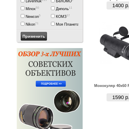
Levenhuk
БелОМО
1400 р
50
11
Minox
Диполь
5
37
Newcon
КОМЗ
71
1
Nikon
Моя Планета
Монокуляр 40x60 
1590 р