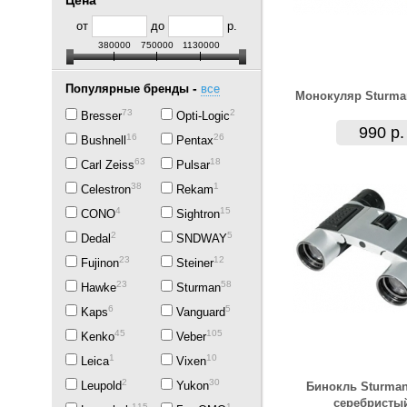
Цена
от
до
р.
380000
750000
1130000
-
Популярные бренды
все
Монокуляр Sturma
73
2
Bresser
Opti-Logic
990 р.
16
26
Bushnell
Pentax
63
18
Carl Zeiss
Pulsar
38
1
Celestron
Rekam
4
15
CONO
Sightron
2
5
Dedal
SNDWAY
23
12
Fujinon
Steiner
23
58
Hawke
Sturman
6
5
Kaps
Vanguard
45
105
Kenko
Veber
1
10
Leica
Vixen
2
30
Leupold
Yukon
Бинокль Sturman
серебристы
115
1