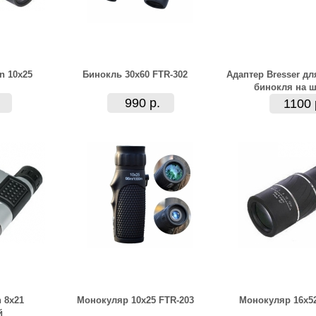
n 10x25
Бинокль 30x60 FTR-302
Адаптер Bresser дл
бинокля на ш
990 р.
1100 
 8x21
Монокуляр 10x25 FTR-203
Монокуляр 16x52
й