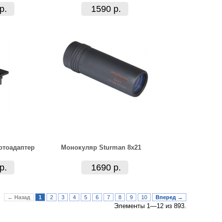
р.
1590 р.
отоадаптер
Монокуляр Sturman 8x21
р.
1690 р.
← Назад
1
2
3
4
5
6
7
8
9
10
Вперед →
Элементы 1—12 из 893.