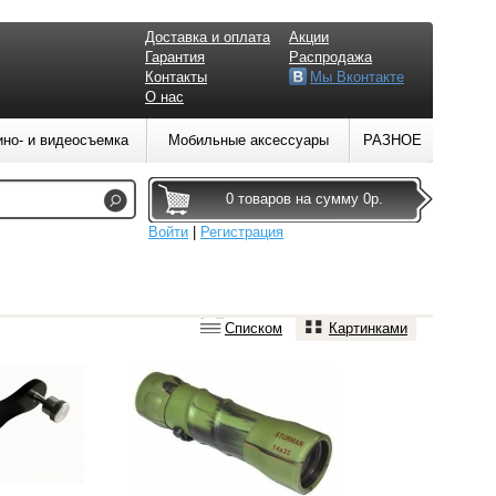
Доставка и оплата
Акции
Гарантия
Распродажа
Контакты
Мы Вконтакте
О нас
ино- и видеосъемка
Мобильные аксессуары
РАЗНОЕ
0 товаров на сумму 0р.
Войти
|
Регистрация
Списком
Картинками