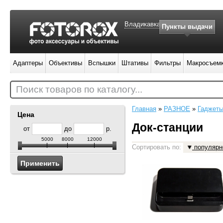
Владикавказ
Пункты выдачи
Адаптеры
Объективы
Вспышки
Штативы
Фильтры
Макросъем
Поиск товаров по каталогу...
Главная
»
РАЗНОЕ
»
Гаджет
Цена
Док-станции
от
до
р.
5000
8000
12000
Сортировать по:
популярн