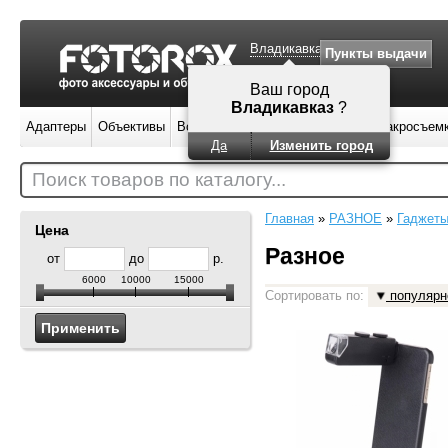
Владикавказ
Пункты выдачи
Ваш город
Владикавказ
?
Адаптеры
Объективы
Вспышки
Штативы
Фильтры
Макросъем
Да
Изменить город
Поиск товаров по каталогу...
Главная
»
РАЗНОЕ
»
Гаджет
Цена
Разное
от
до
р.
6000
10000
15000
Сортировать по:
популярн