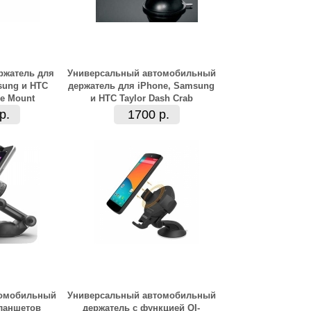
ржатель для
Универсальный автомобильный
sung и HTC
держатель для iPhone, Samsung
ne Mount
и HTC Taylor Dash Crab
р.
1700 р.
томобильный
Универсальный автомобильный
ланшетов
держатель с функцией QI-