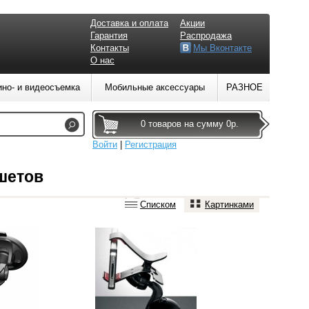
Доставка и оплата
Акции
Гарантия
Распродажа
Контакты
Мы Вконтакте
О нас
ино- и видеосъемка
Мобильные аксессуары
РАЗНОЕ
0 товаров на сумму 0р.
Войти
|
Регистрация
шетов
Списком
Картинками