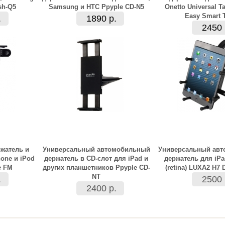
sh-Q5
Samsung и HTC Ppyple CD-N5
Onetto Universal T
Easy Smart 
.
1890 р.
2450 
жатель и
Универсальный автомобильный
Универсальный ав
one и iPod
держатель в CD-слот для iPad и
держатель для iPad
e FM
других планшетников Ppyple CD-
(retina) LUXA2 H7 
NT
.
2500 
2400 р.