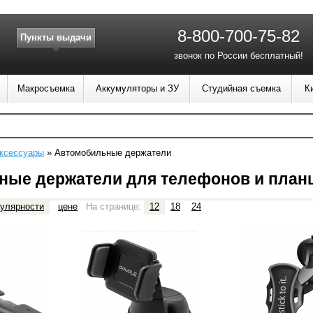
8-800-700-75-82
Пункты выдачи
звонок по России бесплатный!
Макросъемка
Аккумуляторы и ЗУ
Студийная съемка
К
ксессуары
»
Автомобильные держатели
ные держатели для телефонов и план
улярности
цене
На странице:
12
18
24