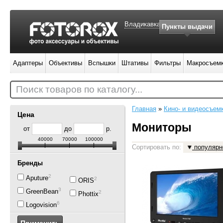
Владикавказ
Пункты выдачи
Адаптеры
Объективы
Вспышки
Штативы
Фильтры
Макросъем
Поиск товаров по каталогу...
Главная
»
Кино- и видеосъем
Цена
Мониторы
от
до
р.
40000
70000
100000
Сортировать по:
популярн
Бренды
2
Aputure
2
ORIS
3
GreenBean
2
Phottix
6
Logovision