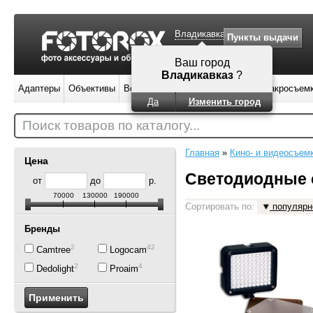
Владикавказ
Пункты выдачи
Ваш город
Владикавказ
?
Адаптеры
Объективы
Вспышки
Штативы
Фильтры
Макросъем
Да
Изменить город
Поиск товаров по каталогу...
Главная
»
Кино- и видеосъем
Цена
Светодиодные 
от
до
р.
70000
130000
190000
Сортировать по:
популярн
Бренды
2
42
Camtree
Logocam
2
4
Dedolight
Proaim