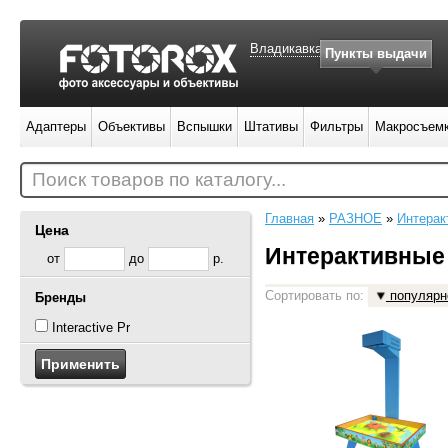
Владикавказ
Пункты выдачи
Адаптеры
Объективы
Вспышки
Штативы
Фильтры
Макросъем
Поиск товаров по каталогу...
Главная
»
РАЗНОЕ
»
Интерак
Цена
Интерактивные
от
до
р.
Сортировать по:
популярн
Бренды
1
Interactive Project