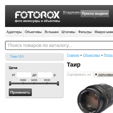
Владикавказ
Пункты выдачи
Адаптеры
Объективы
Вспышки
Штативы
Фильтры
Макросъем
Поиск товаров по каталогу...
Главная
»
Объективы
»
Ретро
Таир-11А
Таир
Цена
Сортировать по:
популярн
от
до
р.
9380
9450
9530