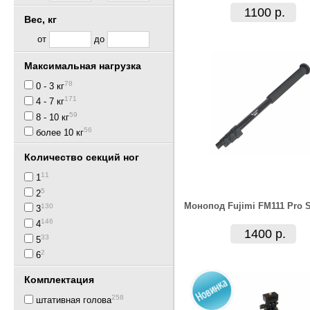
1100 р.
Вес, кг
от
до
Максимальная нагрузка
78
0 - 3 кг
171
4 - 7 кг
59
8 - 10 кг
56
более 10 кг
Количество секций ног
11
1
5
2
Монопод Fujimi FM111 Pro S
130
3
146
4
1400 р.
33
5
2
6
Комплектация
258
штативная голова