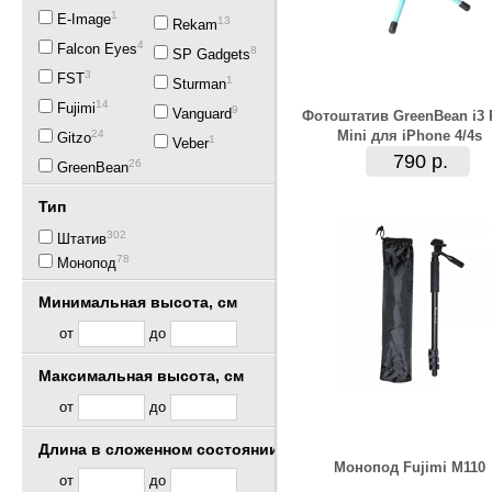
1
E-Image
13
Rekam
43
Falcon Eyes
8
SP Gadgets
3
FST
1
Sturman
14
Fujimi
9
Vanguard
Фотоштатив GreenBean i3
24
Mini для iPhone 4/4s
Gitzo
1
Veber
790 р.
26
GreenBean
Тип
302
Штатив
78
Монопод
Минимальная высота, см
от
до
Максимальная высота, см
от
до
Длина в сложенном состоянии, см
Монопод Fujimi M110
от
до