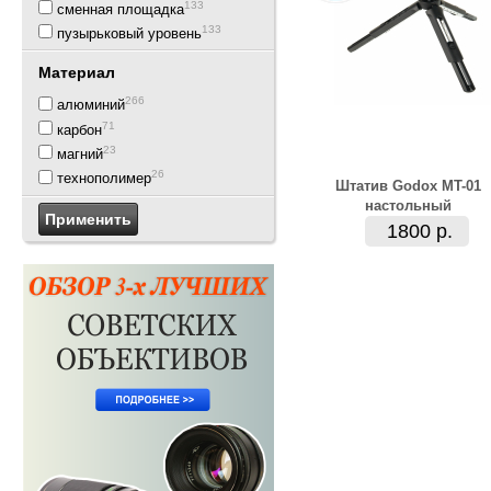
133
сменная площадка
133
пузырьковый уровень
Материал
266
алюминий
71
карбон
23
магний
26
технополимер
Штатив Godox MT-01
настольный
1800 р.