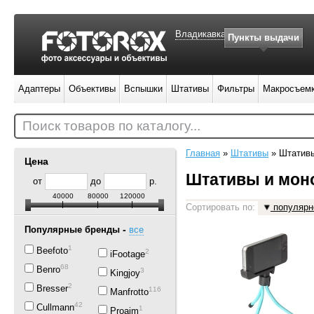
Владикавказ
Пункты выдачи
Адаптеры
Объективы
Вспышки
Штативы
Фильтры
Макросъем
Поиск товаров по каталогу...
Главная
»
Штативы
»
Штатив
Цена
Штативы и мо
от
до
р.
40000
80000
120000
Сортировать по:
популярн
-
Популярные бренды
все
1
Beefoto
2
iFootage
68
Benro
3
Kingjoy
2
Bresser
116
Manfrotto
42
Cullmann
1
Proaim