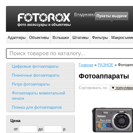
Владикавказ
Пункты выдачи
Адаптеры
Объективы
Вспышки
Штативы
Фильтры
Макросъем
Поиск товаров по каталогу...
Главная
»
РАЗНОЕ
»
Фотоапп
Цифровые фотоаппараты
Фотоаппараты
Пленочные фотоаппараты
Ретро фотоаппараты
Сортировать по:
популярн
Фотоаппараты моментальной
печати
Пленка для фотоаппаратов
Цена
от
до
р.