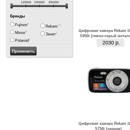
120000
230000
350000
Бренды
9
Fujinon
12
Rekam
Цифровая камера Rekam i
8
Minox
1
Зенит
S950i (темно-серый метал
2
Polaroid
2030 р.
Цифровая камера Rekam i
S750i (черная)