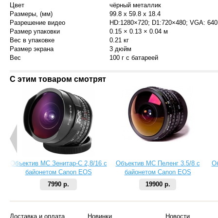
Цвет
чёрный металлик
Размеры, (мм)
99.8 x 59.8 x 18.4
Разрешение видео
HD:1280×720; D1:720×480; VGA: 64
Размер упаковки
0.15 × 0.13 × 0.04 м
Вес в упаковке
0.21 кг
Размер экрана
3 дюйм
Вес
100 г c батареей
С этим товаром смотрят
Объектив МС Зенитар-C 2,8/16 с
Объектив МС Пеленг 3.5/8 с
О
байонетом Canon EOS
байонетом Canon EOS
7990 р.
19900 р.
Доставка и оплата
Новинки
Новости