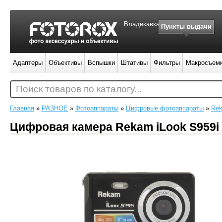
Владикавказ
Пункты выдачи
Адаптеры
Объективы
Вспышки
Штативы
Фильтры
Макросъем
Поиск товаров по каталогу...
Главная
»
РАЗНОЕ
»
Фотоаппараты
»
Цифровые фотоаппараты
»
Re
Цифровая камера Rekam iLook S959i