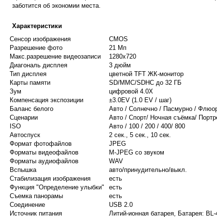
заботится об экономии места.
Характеристики
Сенсор изображения
CMOS
Разрешение фото
21 Мп
Макс.разрешение видеозаписи
1280x720
Диагональ дисплея
3 дюйм
Тип дисплея
цветной TFT ЖК-монитор
Карты памяти
SD/MMC/SDHC до 32 ГБ
Зум
цифровой 4.0X
Компенсация экспозиции
±3.0EV (1.0 EV / шаг)
Баланс белого
Авто / Солнечно / Пасмурно / Флюо
Сценарии
Авто / Спорт/ Ночная съёмка/ Портр
ISO
Авто / 100 / 200 / 400/ 800
Автоспуск
2 сек., 5 сек., 10 сек.
Формат фотофайлов
JPEG
Форматы видеофайлов
M-JPEG со звуком
Форматы аудиофайлов
WAV
Вспышка
авто/принудительно/выкл.
Стабилизация изображения
есть
Функция "Определение улыбки"
есть
Съемка панорамы
есть
Соединение
USB 2.0
Источник питания
Литий-ионная батарея, Батарея: BL-