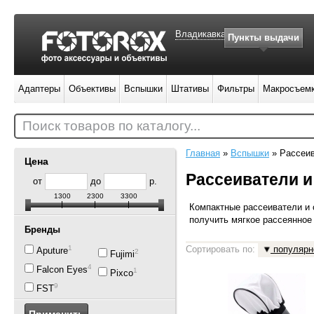
Владикавказ
Пункты выдачи
Адаптеры
Объективы
Вспышки
Штативы
Фильтры
Макросъем
Поиск товаров по каталогу...
Главная
»
Вспышки
»
Рассеив
Цена
Рассеиватели 
от
до
р.
1300
2300
3300
Компактные рассеиватели и 
получить мягкое рассеянное
Бренды
1
Сортировать по:
популярн
Aputure
2
Fujimi
4
Falcon Eyes
1
Pixco
9
FST