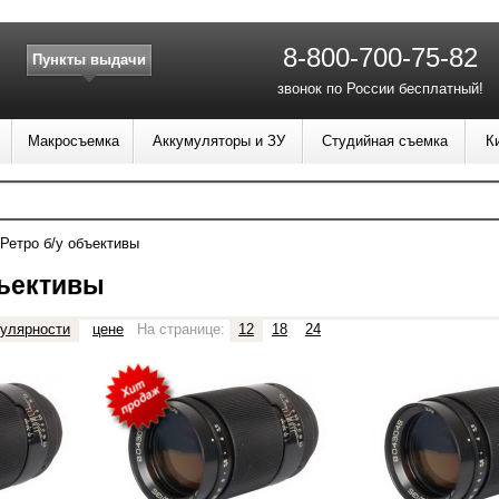
8-800-700-75-82
Пункты выдачи
звонок по России бесплатный!
Макросъемка
Аккумуляторы и ЗУ
Студийная съемка
К
Ретро б/у объективы
бъективы
улярности
цене
На странице:
12
18
24