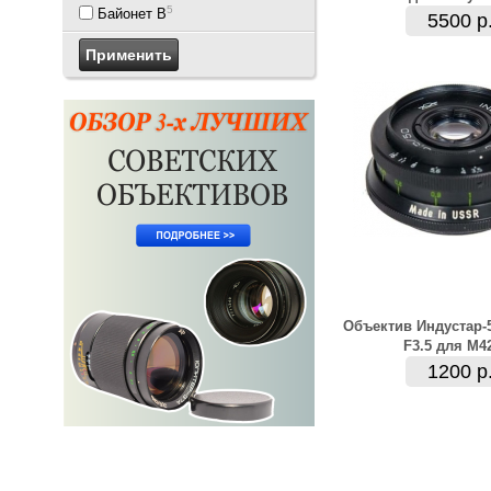
5
Байонет В
5500 р
Объектив Индустар-
F3.5 для M4
1200 р