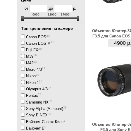
Цена
от
до
р.
6000
12000
17000
Тип крепления на камере
Объектив Юпитер-3
F3.5 для Canon EOS
30
Canon EOS
4900 р
21
Canon EOS M
29
Fuji FX
16
M39
34
M42
29
Micro 4/3
39
Nikon
24
Nikon 1
27
Olympus 4/3
28
Pentax
22
Samsung NX
28
Sony Alpha (A-mount)
33
Sony E NEX
1
Байонет Contax-Киев
Объектив Юпитер-3
5
Байонет Б
F3.5 для Sony 