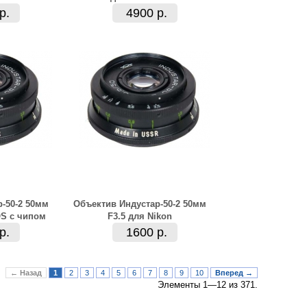
р.
4900 р.
-50-2 50мм
Объектив Индустар-50-2 50мм
OS с чипом
F3.5 для Nikon
р.
1600 р.
← Назад
1
2
3
4
5
6
7
8
9
10
Вперед →
Элементы 1—12 из 371.