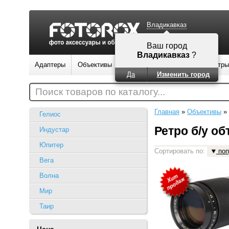
Владикавказ
Ваш город
Владикавказ
?
Адаптеры
Объективы
Вспышки
Штативы
Фильтры
Да
Изменить город
Поиск товаров по каталогу...
Главная
»
Объективы
»
Гелиос
Ретро б/у о
Индустар
Юпитер
Сортировать по:
поп
Вега
Волна
Мир
Таир